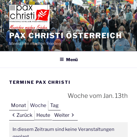
Zum
Inhalt
springen
PAX CHRISTI ÖSTERREICH
Menschen machen Frieden
Menü
TERMINE PAX CHRISTI
Woche vom Jan. 13th
Monat
Woche
Tag
Zurück
Heute
Weiter
In diesem Zeitraum sind keine Veranstaltungen
geplant.