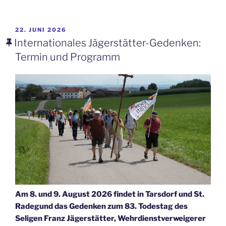
des
Assoziierungsabkommens
EU-
VERÖFFENTLICHT
22. JUNI 2026
AM
Israel“
Internationales Jägerstätter-Gedenken:
Termin und Programm
Am 8. und 9. August 2026 findet in Tarsdorf und St.
Radegund das Gedenken zum 83. Todestag des
Seligen Franz Jägerstätter, Wehrdienstverweigerer