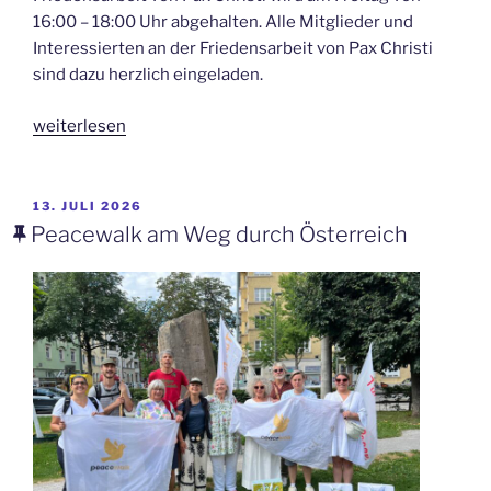
16:00 – 18:00 Uhr abgehalten. Alle Mitglieder und
Interessierten an der Friedensarbeit von Pax Christi
sind dazu herzlich eingeladen.
„Generalversammlung
weiterlesen
von
Pax
Christi
VERÖFFENTLICHT
13. JULI 2026
AM
Österreich
Peacewalk am Weg durch Österreich
im
Oktober
2026“