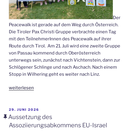
Der
Peacewalk ist gerade auf dem Weg durch Österreich.
Die Tiroler Pax Christi Gruppe verbrachte einen Tag
mit den TeilnehmerInnen des Peacewalk auf ihrer
Route durch Tirol. Am 21. Juli wird eine zweite Gruppe
von Passau kommend durch Oberösterreich
unterwegs sein, zunächst nach Vichtenstein, dann zur
Schlögener Schlinge und nach Aschach. Nach einem
Stopp in Wilhering geht es weiter nach Linz.
„Peacewalk
weiterlesen
am
Weg
durch
VERÖFFENTLICHT
29. JUNI 2026
AM
Österreich“
Aussetzung des
Assoziierungsabkommens EU-Israel