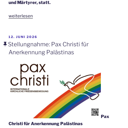
und Märtyrer, statt.
„Internationales
weiterlesen
Jägerstätter-
Gedenken:
Termin
VERÖFFENTLICHT
12. JUNI 2026
AM
und
Stellungnahme: Pax Christi für
Programm“
Anerkennung Palästinas
Pax
Christi für Anerkennung Palästinas