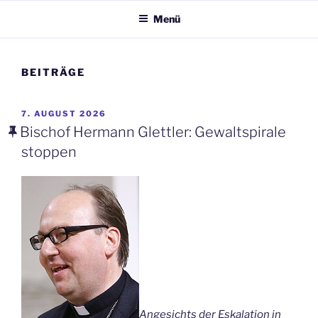
Menü
BEITRÄGE
VERÖFFENTLICHT
7. AUGUST 2026
AM
Bischof Hermann Glettler: Gewaltspirale
stoppen
Angesichts der Eskalation in