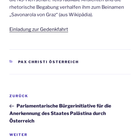
rhetorische Begabung verhalfen ihm zum Beinamen
„Savonarola von Graz“ (aus Wikipädia).
Einladung zur Gedenkfahrt
KATEGORIEN
PAX CHRISTI ÖSTERREICH
Beitrags-
Vorheriger
ZURÜCK
Navigation
Beitrag
Parlamentarische Bürgerinitiative für die
Anerkennung des Staates Palästina durch
Österreich
Nächster
WEITER