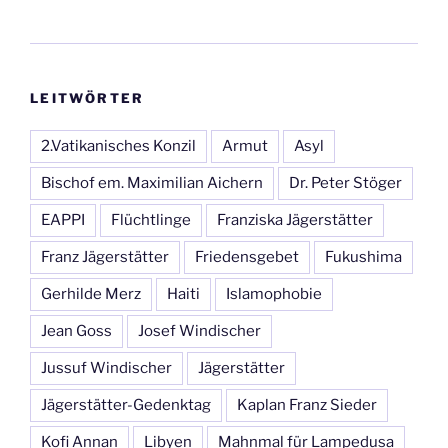
LEITWÖRTER
2.Vatikanisches Konzil
Armut
Asyl
Bischof em. Maximilian Aichern
Dr. Peter Stöger
EAPPI
Flüchtlinge
Franziska Jägerstätter
Franz Jägerstätter
Friedensgebet
Fukushima
Gerhilde Merz
Haiti
Islamophobie
Jean Goss
Josef Windischer
Jussuf Windischer
Jägerstätter
Jägerstätter-Gedenktag
Kaplan Franz Sieder
Kofi Annan
Libyen
Mahnmal für Lampedusa