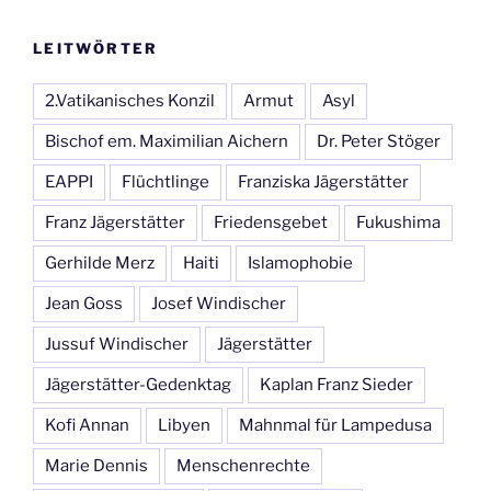
LEITWÖRTER
2.Vatikanisches Konzil
Armut
Asyl
Bischof em. Maximilian Aichern
Dr. Peter Stöger
EAPPI
Flüchtlinge
Franziska Jägerstätter
Franz Jägerstätter
Friedensgebet
Fukushima
Gerhilde Merz
Haiti
Islamophobie
Jean Goss
Josef Windischer
Jussuf Windischer
Jägerstätter
Jägerstätter-Gedenktag
Kaplan Franz Sieder
Kofi Annan
Libyen
Mahnmal für Lampedusa
Marie Dennis
Menschenrechte