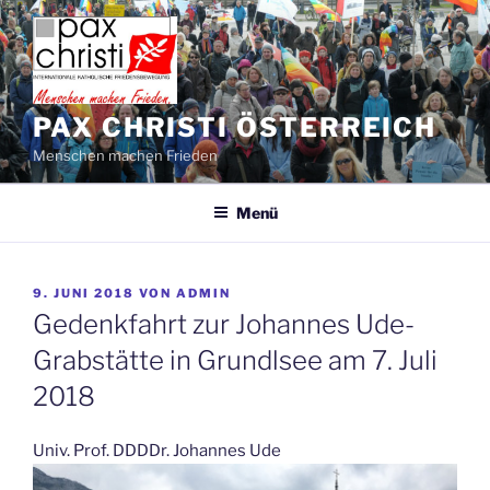
Zum
Inhalt
springen
PAX CHRISTI ÖSTERREICH
Menschen machen Frieden
Menü
VERÖFFENTLICHT
9. JUNI 2018
VON
ADMIN
AM
Gedenkfahrt zur Johannes Ude-
Grabstätte in Grundlsee am 7. Juli
2018
Univ. Prof. DDDDr. Johannes Ude