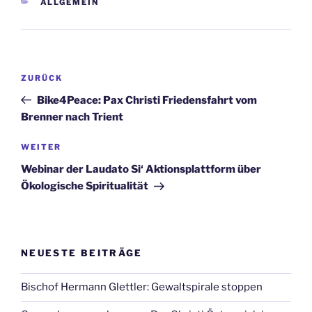
KATEGORIEN
ALLGEMEIN
Beitrags-
Vorheriger
ZURÜCK
Navigation
Beitrag
Bike4Peace: Pax Christi Friedensfahrt vom
Brenner nach Trient
Nächster
WEITER
Beitrag
Webinar der Laudato Si‘ Aktionsplattform über
Ökologische Spiritualität
NEUESTE BEITRÄGE
Bischof Hermann Glettler: Gewaltspirale stoppen