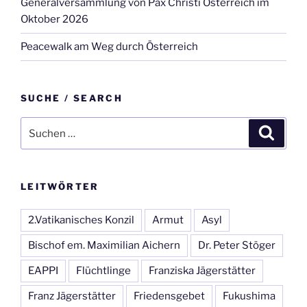
Generalversammlung von Pax Christi Österreich im
Oktober 2026
Peacewalk am Weg durch Österreich
SUCHE / SEARCH
Suche
Suche
nach:
LEITWÖRTER
2.Vatikanisches Konzil
Armut
Asyl
Bischof em. Maximilian Aichern
Dr. Peter Stöger
EAPPI
Flüchtlinge
Franziska Jägerstätter
Franz Jägerstätter
Friedensgebet
Fukushima