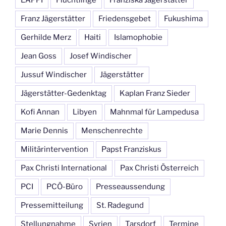
EAPPI
Flüchtlinge
Franziska Jägerstätter
Franz Jägerstätter
Friedensgebet
Fukushima
Gerhilde Merz
Haiti
Islamophobie
Jean Goss
Josef Windischer
Jussuf Windischer
Jägerstätter
Jägerstätter-Gedenktag
Kaplan Franz Sieder
Kofi Annan
Libyen
Mahnmal für Lampedusa
Marie Dennis
Menschenrechte
Militärintervention
Papst Franziskus
Pax Christi International
Pax Christi Österreich
PCI
PCÖ-Büro
Presseaussendung
Pressemitteilung
St. Radegund
Stellungnahme
Syrien
Tarsdorf
Termine