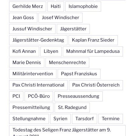
Gerhilde Merz
Haiti
Islamophobie
Jean Goss
Josef Windischer
Jussuf Windischer
Jägerstätter
Jägerstätter-Gedenktag
Kaplan Franz Sieder
Kofi Annan
Libyen
Mahnmal für Lampedusa
Marie Dennis
Menschenrechte
Militärintervention
Papst Franziskus
Pax Christi International
Pax Christi Österreich
PCI
PCÖ-Büro
Presseaussendung
Pressemitteilung
St. Radegund
Stellungnahme
Syrien
Tarsdorf
Termine
Todestag des Seligen Franz Jägerstätter am 9.