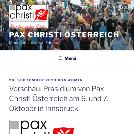
Zum
Inhalt
springen
PAX CHRISTI ÖSTERREICH
Menschen machen Frieden
Menü
VERÖFFENTLICHT
28. SEPTEMBER 2023
VON
ADMIN
AM
Vorschau: Präsidium von Pax
Christi Österreich am 6. und 7.
Oktober in Innsbruck