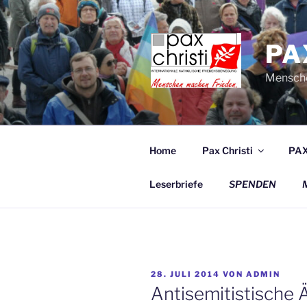
Zum
Inhalt
springen
PA
Mensche
Home
Pax Christi
PAX
Leserbriefe
SPENDEN
VERÖFFENTLICHT
28. JULI 2014
VON
ADMIN
AM
Antisemitistische