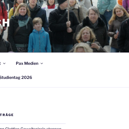
CH
t
Pax Medien
Studientag 2026
ITRÄGE
n Glettler: Gewaltspirale stoppen