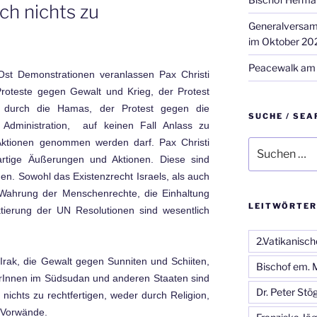
ch nichts zu
Generalversamm
im Oktober 20
Peacewalk am 
t Demonstrationen veranlassen Pax Christi
Proteste gegen Gewalt und Krieg, der Protest
 durch die Hamas, der Protest gegen die
SUCHE / SEA
n Administration, auf keinen Fall Anlass zu
Aktionen genommen werden darf. Pax Christi
Suche
nach:
rartige Äußerungen und Aktionen. Diese sind
en. Sowohl das Existenzrecht Israels, als auch
 Wahrung der Menschenrechte, die Einhaltung
LEITWÖRTER
tierung der UN Resolutionen sind wesentlich
2.Vatikanisch
 Irak, die Gewalt gegen Sunniten und Schiiten,
Bischof em. 
rInnen im Südsudan und anderen Staaten sind
Dr. Peter Stö
nichts zu rechtfertigen, weder durch Religion,
) Vorwände.