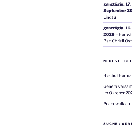
ganztägig,
17
September 2
Lindau
ganztägig,
16
2026
–
Herbst
Pax Christi Öst
NEUESTE BE
Bischof Herman
Generalversamm
im Oktober 20
Peacewalk am 
SUCHE / SEA