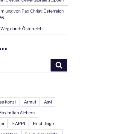
lung von Pax Christi Österreich
26
Weg durch Österreich
RCH
Suchen
es Konzil
Armut
Asyl
Maximilian Aichern
ger
EAPPI
Flüchtlinge