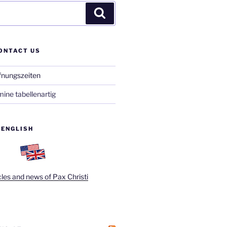
Suchen
ONTACT US
fnungszeiten
ine tabellenartig
 ENGLISH
cles and news of Pax Christi