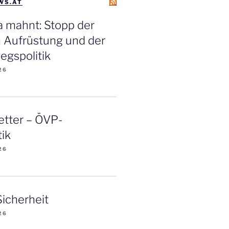
WS.AT
a mahnt: Stopp der
 Aufrüstung und der
egspolitik
26
tter – ÖVP-
tik
26
icherheit
26