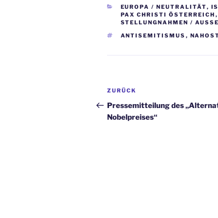
KATEGORIEN
EUROPA / NEUTRALITÄT
,
I
PAX CHRISTI ÖSTERREICH
STELLUNGNAHMEN / AUSS
SCHLAGWÖRTER
ANTISEMITISMUS
,
NAHOS
Beitrags-
Vorheriger
ZURÜCK
Navigation
Beitrag
Pressemitteilung des „Alterna
Nobelpreises“