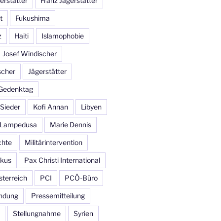
erstätter
Franz Jägerstätter
t
Fukushima
z
Haiti
Islamophobie
Josef Windischer
scher
Jägerstätter
-Gedenktag
 Sieder
Kofi Annan
Libyen
 Lampedusa
Marie Dennis
hte
Militärintervention
skus
Pax Christi International
sterreich
PCI
PCÖ-Büro
ndung
Pressemitteilung
Stellungnahme
Syrien