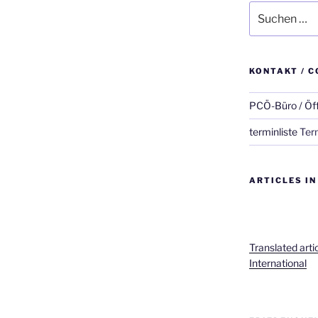
Suche
nach:
KONTAKT / C
PCÖ-Büro / Öf
terminliste
Term
ARTICLES IN
Translated arti
International