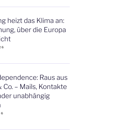
g heizt das Klima an:
ung, über die Europa
icht
26
ndependence: Raus aus
 Co. – Mails, Kontakte
nder unabhängig
n
26