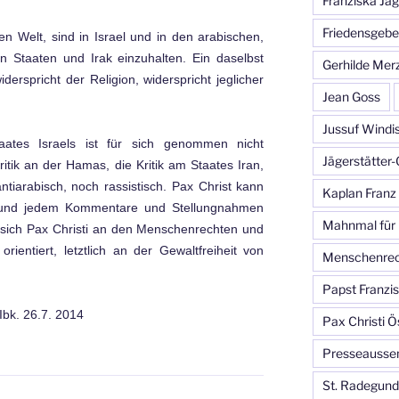
Franziska Jäg
Friedensgebe
n Welt, sind in Israel und in den arabischen,
n Staaten und Irak einzuhalten. Ein daselbst
Gerhilde Mer
iderspricht der Religion, widerspricht jeglicher
Jean Goss
Jussuf Windi
taates Israels ist für sich genommen nicht
Jägerstätter
ritik an der Hamas, die Kritik am Staates Iran,
ntiarabisch, noch rassistisch. Pax Christ kann
Kaplan Franz
 und jedem Kommentare und Stellungnahmen
Mahnmal für
s sich Pax Christi an den Menschenrechten und
orientiert, letztlich an der Gewaltfreiheit von
Menschenrec
Papst Franzi
Ibk. 26.7. 2014
Pax Christi Ö
Presseausse
St. Radegund