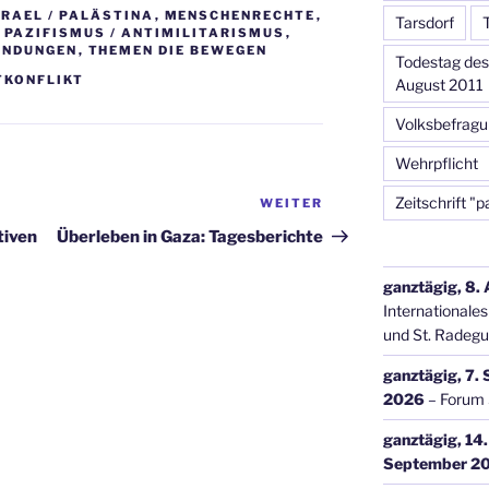
SRAEL / PALÄSTINA
,
MENSCHENRECHTE
,
Tarsdorf
,
PAZIFISMUS / ANTIMILITARISMUS
,
ENDUNGEN
,
THEMEN DIE BEWEGEN
Todestag des 
TKONFLIKT
August 2011
Volksbefrag
Wehrpflicht
Zeitschrift "p
WEITER
Nächster
Beitrag
tiven
Überleben in Gaza: Tagesberichte
ganztägig,
8.
Internationales
und St. Radeg
ganztägig,
7.
2026
–
Forum 
ganztägig,
14
September 2