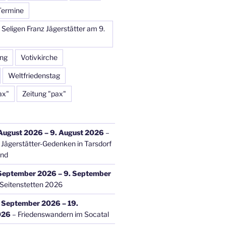
Termine
Seligen Franz Jägerstätter am 9.
ung
Votivkirche
Weltfriedenstag
ax"
Zeitung "pax"
 August 2026
–
9. August 2026
–
 Jägerstätter-Gedenken in Tarsdorf
und
 September 2026
–
9. September
Seitenstetten 2026
. September 2026
–
19.
026
–
Friedenswandern im Socatal