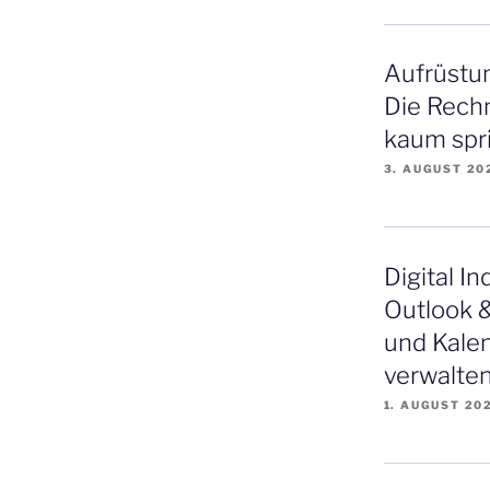
Aufrüstun
Die Rechn
kaum spr
3. AUGUST 20
Digital I
Outlook &
und Kale
verwalte
1. AUGUST 20