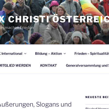
X CHRISTI ÖSTERREI
n machen Frieden
 International
Bildung – Aktion
Frieden – Spiritualitä
MITGLIED WERDEN
KONTAKT
Generalversammlung und 
NEUESTE BE
 Äußerungen, Slogans und
Bischof Herman