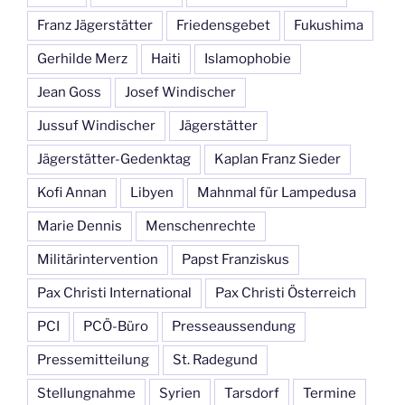
Franz Jägerstätter
Friedensgebet
Fukushima
Gerhilde Merz
Haiti
Islamophobie
Jean Goss
Josef Windischer
Jussuf Windischer
Jägerstätter
Jägerstätter-Gedenktag
Kaplan Franz Sieder
Kofi Annan
Libyen
Mahnmal für Lampedusa
Marie Dennis
Menschenrechte
Militärintervention
Papst Franziskus
Pax Christi International
Pax Christi Österreich
PCI
PCÖ-Büro
Presseaussendung
Pressemitteilung
St. Radegund
Stellungnahme
Syrien
Tarsdorf
Termine