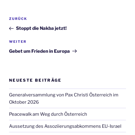
Beitrags-
Vorheriger
ZURÜCK
Navigation
Beitrag
Stoppt die Nakba jetzt!
Nächster
WEITER
Beitrag
Gebet um Frieden in Europa
NEUESTE BEITRÄGE
Generalversammlung von Pax Christi Österreich im
Oktober 2026
Peacewalk am Weg durch Österreich
Aussetzung des Assoziierungsabkommens EU-Israel