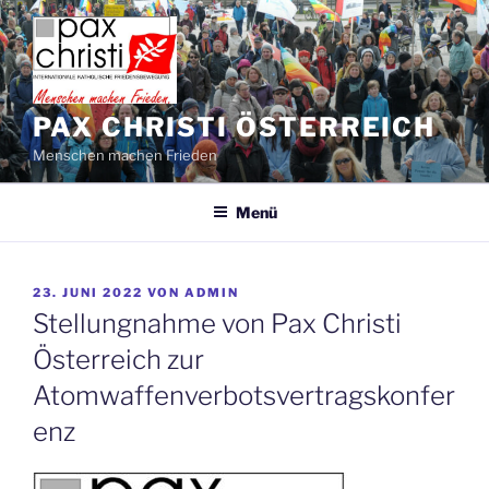
Zum
Inhalt
springen
PAX CHRISTI ÖSTERREICH
Menschen machen Frieden
Menü
VERÖFFENTLICHT
23. JUNI 2022
VON
ADMIN
AM
Stellungnahme von Pax Christi
Österreich zur
Atomwaffenverbotsvertragskonfer
enz