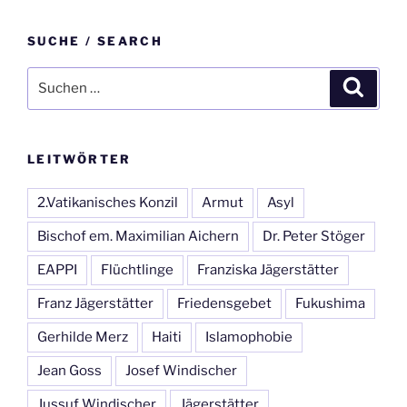
SUCHE / SEARCH
Suche
Suche
nach:
LEITWÖRTER
2.Vatikanisches Konzil
Armut
Asyl
Bischof em. Maximilian Aichern
Dr. Peter Stöger
EAPPI
Flüchtlinge
Franziska Jägerstätter
Franz Jägerstätter
Friedensgebet
Fukushima
Gerhilde Merz
Haiti
Islamophobie
Jean Goss
Josef Windischer
Jussuf Windischer
Jägerstätter