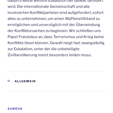
dadurch keine weitere Eskalation der Gewalt befeuert
wird. Die internationale Gemeinschaft und alle
involvierten Konfliktparteien sind aufgefordert, sofort
alles zu unternehmen, um einen Waffenstillstand zu
ermöglichen und unverzüglich mit der Überwindung
der Konfliktursachen zu beginnen. Wir schließen uns
Papst Franziskus an, dass Terrorismus und Krieg keine
Konflikte lösen können. Gewalt neigt fast zwangsläufig
zur Eskalation, unter der die unbeteiligte
Zivilbevölkerung meist besonders leiden muss.
KATEGORIEN
ALLGEMEIN
Beitrags-
Vorheriger
ZURÜCK