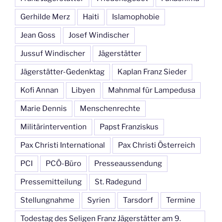
Gerhilde Merz
Haiti
Islamophobie
Jean Goss
Josef Windischer
Jussuf Windischer
Jägerstätter
Jägerstätter-Gedenktag
Kaplan Franz Sieder
Kofi Annan
Libyen
Mahnmal für Lampedusa
Marie Dennis
Menschenrechte
Militärintervention
Papst Franziskus
Pax Christi International
Pax Christi Österreich
PCI
PCÖ-Büro
Presseaussendung
Pressemitteilung
St. Radegund
Stellungnahme
Syrien
Tarsdorf
Termine
Todestag des Seligen Franz Jägerstätter am 9.