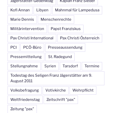
Jägerstätter-Gedenktag
Kaplan Franz Sieder
Kofi Annan
Libyen
Mahnmal für Lampedusa
Marie Dennis
Menschenrechte
Militärintervention
Papst Franziskus
Pax Christi International
Pax Christi Österreich
PCI
PCÖ-Büro
Presseaussendung
Pressemitteilung
St. Radegund
Stellungnahme
Syrien
Tarsdorf
Termine
Todestag des Seligen Franz Jägerstätter am 9.
August 2011
Volksbefragung
Votivkirche
Wehrpflicht
Weltfriedenstag
Zeitschrift "pax"
Zeitung "pax"