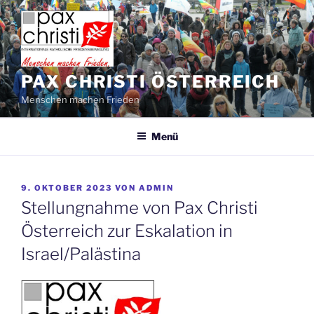
Zum
Inhalt
springen
PAX CHRISTI ÖSTERREICH
Menschen machen Frieden
Menü
VERÖFFENTLICHT
9. OKTOBER 2023
VON
ADMIN
AM
Stellungnahme von Pax Christi
Österreich zur Eskalation in
Israel/Palästina