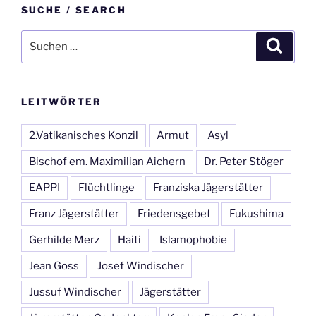
SUCHE / SEARCH
Suche
Suche
nach:
LEITWÖRTER
2.Vatikanisches Konzil
Armut
Asyl
Bischof em. Maximilian Aichern
Dr. Peter Stöger
EAPPI
Flüchtlinge
Franziska Jägerstätter
Franz Jägerstätter
Friedensgebet
Fukushima
Gerhilde Merz
Haiti
Islamophobie
Jean Goss
Josef Windischer
Jussuf Windischer
Jägerstätter