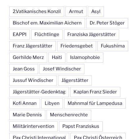
2.Vatikanisches Konzil
Armut
Asyl
Bischof em. Maximilian Aichern
Dr. Peter Stöger
EAPPI
Flüchtlinge
Franziska Jägerstätter
Franz Jägerstätter
Friedensgebet
Fukushima
Gerhilde Merz
Haiti
Islamophobie
Jean Goss
Josef Windischer
Jussuf Windischer
Jägerstätter
Jägerstätter-Gedenktag
Kaplan Franz Sieder
Kofi Annan
Libyen
Mahnmal für Lampedusa
Marie Dennis
Menschenrechte
Militärintervention
Papst Franziskus
Pax Christi International
Pax Christi Österreich