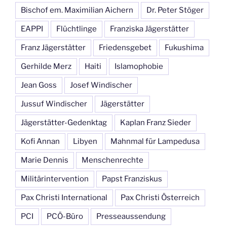
Bischof em. Maximilian Aichern
Dr. Peter Stöger
EAPPI
Flüchtlinge
Franziska Jägerstätter
Franz Jägerstätter
Friedensgebet
Fukushima
Gerhilde Merz
Haiti
Islamophobie
Jean Goss
Josef Windischer
Jussuf Windischer
Jägerstätter
Jägerstätter-Gedenktag
Kaplan Franz Sieder
Kofi Annan
Libyen
Mahnmal für Lampedusa
Marie Dennis
Menschenrechte
Militärintervention
Papst Franziskus
Pax Christi International
Pax Christi Österreich
PCI
PCÖ-Büro
Presseaussendung