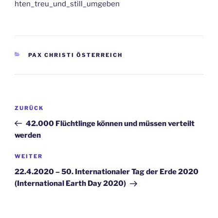
hten_treu_und_still_umgeben
KATEGORIEN
PAX CHRISTI ÖSTERREICH
Beitrags-
Vorheriger
ZURÜCK
Navigation
Beitrag
42.000 Flüchtlinge können und müssen verteilt
werden
Nächster
WEITER
Beitrag
22.4.2020 – 50. Internationaler Tag der Erde 2020
(International Earth Day 2020)