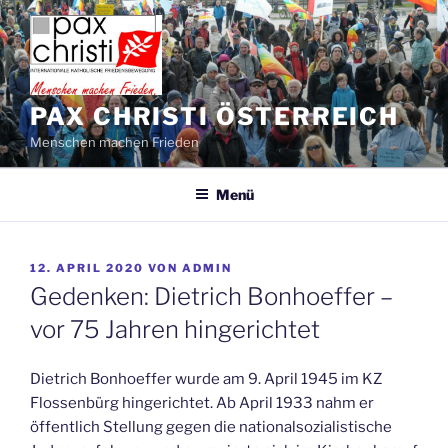
Zum
Inhalt
springen
PAX CHRISTI ÖSTERREICH
Menschen machen Frieden
Menü
VERÖFFENTLICHT
12. APRIL 2020
VON
ADMIN
AM
Gedenken: Dietrich Bonhoeffer –
vor 75 Jahren hingerichtet
Dietrich Bonhoeffer wurde am 9. April 1945 im KZ
Flossenbürg hingerichtet. Ab April 1933 nahm er
öffentlich Stellung gegen die nationalsozialistische