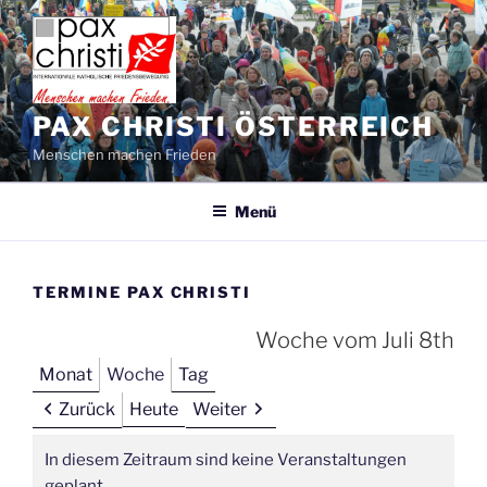
Zum
Inhalt
springen
PAX CHRISTI ÖSTERREICH
Menschen machen Frieden
Menü
TERMINE PAX CHRISTI
Woche vom Juli 8th
Monat
Woche
Tag
Zurück
Heute
Weiter
In diesem Zeitraum sind keine Veranstaltungen
geplant.