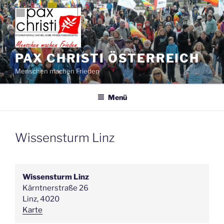
Zum
Inhalt
springen
PAX CHRISTI ÖSTERREICH
Menschen machen Frieden
Menü
Wissensturm Linz
Wissensturm Linz
Kärntnerstraße 26
Linz
,
4020
Wissensturm
Karte
Linz