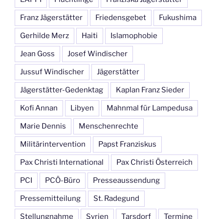
Franz Jägerstätter
Friedensgebet
Fukushima
Gerhilde Merz
Haiti
Islamophobie
Jean Goss
Josef Windischer
Jussuf Windischer
Jägerstätter
Jägerstätter-Gedenktag
Kaplan Franz Sieder
Kofi Annan
Libyen
Mahnmal für Lampedusa
Marie Dennis
Menschenrechte
Militärintervention
Papst Franziskus
Pax Christi International
Pax Christi Österreich
PCI
PCÖ-Büro
Presseaussendung
Pressemitteilung
St. Radegund
Stellungnahme
Syrien
Tarsdorf
Termine