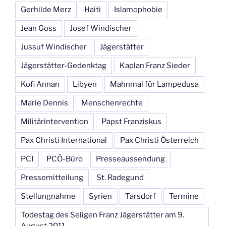
Gerhilde Merz
Haiti
Islamophobie
Jean Goss
Josef Windischer
Jussuf Windischer
Jägerstätter
Jägerstätter-Gedenktag
Kaplan Franz Sieder
Kofi Annan
Libyen
Mahnmal für Lampedusa
Marie Dennis
Menschenrechte
Militärintervention
Papst Franziskus
Pax Christi International
Pax Christi Österreich
PCI
PCÖ-Büro
Presseaussendung
Pressemitteilung
St. Radegund
Stellungnahme
Syrien
Tarsdorf
Termine
Todestag des Seligen Franz Jägerstätter am 9.