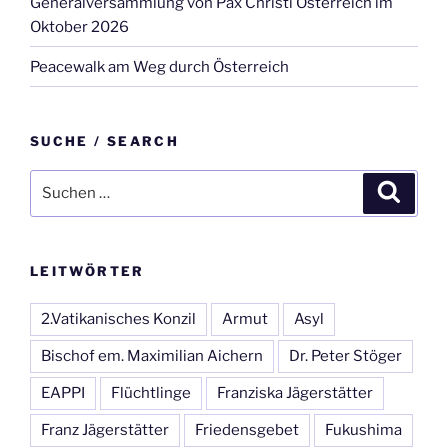
Generalversammlung von Pax Christi Österreich im
Oktober 2026
Peacewalk am Weg durch Österreich
SUCHE / SEARCH
Suche
Suche
nach:
LEITWÖRTER
2.Vatikanisches Konzil
Armut
Asyl
Bischof em. Maximilian Aichern
Dr. Peter Stöger
EAPPI
Flüchtlinge
Franziska Jägerstätter
Franz Jägerstätter
Friedensgebet
Fukushima