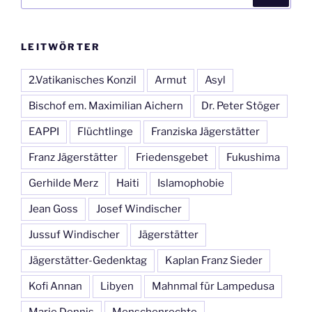
nach:
LEITWÖRTER
2.Vatikanisches Konzil
Armut
Asyl
Bischof em. Maximilian Aichern
Dr. Peter Stöger
EAPPI
Flüchtlinge
Franziska Jägerstätter
Franz Jägerstätter
Friedensgebet
Fukushima
Gerhilde Merz
Haiti
Islamophobie
Jean Goss
Josef Windischer
Jussuf Windischer
Jägerstätter
Jägerstätter-Gedenktag
Kaplan Franz Sieder
Kofi Annan
Libyen
Mahnmal für Lampedusa