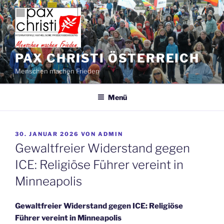
Zum
Inhalt
springen
PAX CHRISTI ÖSTERREICH
Menschen machen Frieden
Menü
VERÖFFENTLICHT
30. JANUAR 2026
VON
ADMIN
AM
Gewaltfreier Widerstand gegen
ICE: Religiöse Führer vereint in
Minneapolis
Gewaltfreier Widerstand gegen ICE: Religiöse
Führer vereint in Minneapolis